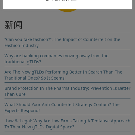
Company name
新闻
Country
“Can you fake fashion?”: The Impact of Counterfeit on the
Fashion Industry
Email address
Why are banking companies moving away from the
traditional gTLDs?
Subscribe to our newsletter
Are The New gTLDs Performing Better In Search Than The
Traditional Ones? So It Seems!
Brand Protection In The Pharma Industry: Prevention Is Better
By clicking send you are agreeing to our Terms and Conditions
Than Cure
and Privacy Policy
What Should Your Anti Counterfeit Strategy Contain? The
Experts Respond!
.Law & .Legal: Why Are Law Firms Taking A Tentative Approach
To Their New gTLDs Digital Space?