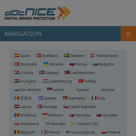
≡
NAVIGATION
Spain
Svalbard
Sweden
Switzerland
Denmark
Ukraine
Russia
Bulgaria
Croatia
Iceland
Liechtenstein
Hungary
Luxembourg
Turkey
San Marino
Serbia
Cyprus
Austria
安道尔
Greece
Germany
Italy
Latvia
Norway
Czech Republic
Moldova
Monaco
Slovakia
Slovenia
Greenland
Georgia
Vatican City
Belgium
France
Faroe Islands
Poland