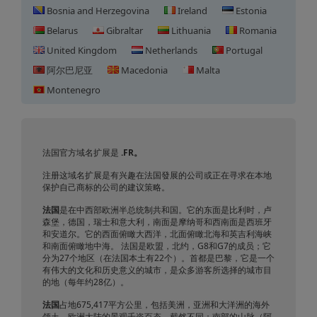
Bosnia and Herzegovina
Ireland
Estonia
Belarus
Gibraltar
Lithuania
Romania
United Kingdom
Netherlands
Portugal
阿尔巴尼亚
Macedonia
Malta
Montenegro
法国域名注册
法国官方域名扩展是
.FR。
注册这域名扩展是有兴趣在法国發展的公司或正在寻求在本地
保护自己商标的公司的建议策略。
法国
是在中西部欧洲半总统制共和国。它的东面是比利时，卢
森堡，德国，瑞士和意大利，南面是摩纳哥和西南面是西班牙
和安道尔。它的西面俯瞰大西洋，北面俯瞰北海和英吉利海峡
和南面俯瞰地中海。 法国是欧盟，北约，G8和G7的成员；它
分为27个地区（在法国本土有22个）。首都是巴黎，它是一个
有伟大的文化和历史意义的城市，是众多游客所选择的城市目
的地（每年约28亿）。
法国
占地675,417平方公里，包括美洲，亚洲和大洋洲的海外
领土。欧洲大陆的景观千姿百态，截然不同：南部的山脉（阿