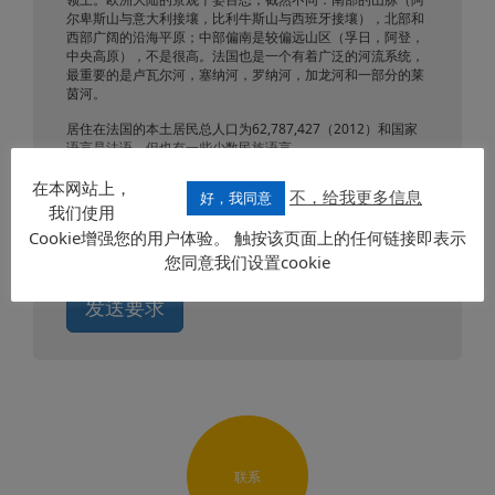
尔卑斯山与意大利接壤，比利牛斯山与西班牙接壤），北部和
西部广阔的沿海平原；中部偏南是较偏远山区（孚日，阿登，
中央高原），不是很高。法国也是一个有着广泛的河流系统，
最重要的是卢瓦尔河，塞纳河，罗纳河，加龙河和一部分的莱
茵河。
居住在法国的本土居民总人口为62,787,427（2012）和国家
语言是法语，但也有一些少数民族语言。
它有一个世界上最坚固的资本主义经济，仅次于在欧洲德国。
在本网站上，
不，给我更多信息
好，我同意
我们使用
最大的经济活动包括：农业（谷物，葡萄园，生产奶酪，水果
Cookie增强您的用户体验。 触按该页面上的任何链接即表示
和蔬菜），畜牧业和制造业（机械，电子，电气及国际汽车行
业）。第三产业的商业领域也有助于该国的经济增长。
您同意我们设置cookie
发送要求
联系