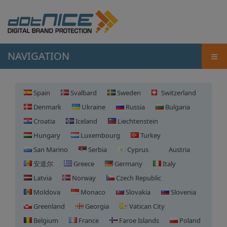
≡
NAVIGATION
Spain
Svalbard
Sweden
Switzerland
Denmark
Ukraine
Russia
Bulgaria
Croatia
Iceland
Liechtenstein
Hungary
Luxembourg
Turkey
San Marino
Serbia
Cyprus
Austria
安道尔
Greece
Germany
Italy
Latvia
Norway
Czech Republic
Moldova
Monaco
Slovakia
Slovenia
Greenland
Georgia
Vatican City
Belgium
France
Faroe Islands
Poland