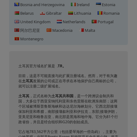
Bosnia and Herzegovina
Ireland
Estonia
Belarus
Gibraltar
Lithuania
Romania
United Kingdom
Netherlands
Portugal
阿尔巴尼亚
Macedonia
Malta
Montenegro
土耳其域名注册
土耳其官方域名扩展是
.TR
。
目前，这是不可能直接与此扩展注册域名。然而，对于有兴趣
在
土耳其
发展的公司或正在寻求在本地保护自己商标的公司，
就可以注册二级扩展域名。
土耳其
，正式名称为
土耳其共和国
，是一个跨洲议会制共和
国，大多位于西亚安纳托利亚和东色雷斯在欧洲东南部；这两
个区域被博斯普鲁斯海峡和达达尼尔海峡划分。它西北部接壤
保加利亚和希腊，南部接壤叙利亚和伊拉克，东部;接壤伊朗，
亚美尼亚和格鲁吉亚，南北部是黑海和地中海。它分为81个行
政省份，并且是经合组织和G20的创始成员。
它占地783,562平方公里（包括爱琴海的一些岛屿），主要为
山地景观：北部是Pontic Range 和南部是反金牛座山脉。最高