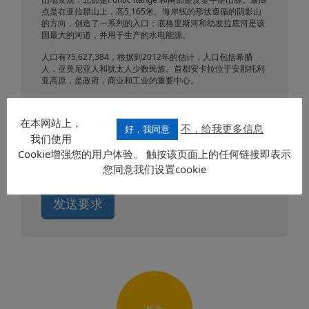
点是在亚拉腊山上，高5,165米。海岸线的形状遵循的阴影山
的方向，创造了一系列的入口；底格里斯河和幼发拉底河是该
国最大的河道，并用于生产的水电能源。
人口有75,627,384，根据到2012年的估计，人口包括希腊
人，亚美尼亚人和犹太人少数民族。首都安卡拉位于安那托利
亚高原，是政府，商业和工业的重要中心。
官方语言为土耳其语，虽然不同种族群体之间（尤其是库尔德
人）有很多少数民族语言。
在本网站上，
经济曾经依靠各种农业活动，现在拥有一个高度工业化，部分
不，给我更多信息
好，我同意
我们使用
是因为外商投资；最先进的行业是汽车，纺织，建筑行业，而
旅游业也是一个迅速扩大的资源。当地货币是土耳其里拉。
Cookie增强您的用户体验。 触按该页面上的任何链接即表示
您同意我们设置cookie
发送要求