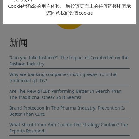
Cookie增强您的用户体验。 触按该页面上的任何链接即表示
联系
您同意我们设置cookie
新闻
“Can you fake fashion?”: The Impact of Counterfeit on the
Fashion Industry
Why are banking companies moving away from the
traditional gTLDs?
Are The New gTLDs Performing Better In Search Than
The Traditional Ones? So It Seems!
Brand Protection In The Pharma Industry: Prevention Is
Better Than Cure
What Should Your Anti Counterfeit Strategy Contain? The
Experts Respond!