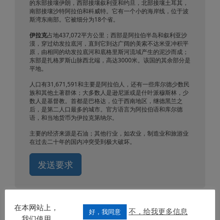
的东部接壤伊朗，西部接壤叙利亚和约旦，北部接壤土耳其，
南部接壤沙特阿拉伯和科威特。它有一个小的海岸线，位于波
斯湾东南部。它被细分为18个省。
伊拉克
占地437,072平方公里；西部是阿拉伯半岛和叙利亚沙
漠，穿过幼发拉底河，直到它到达广阔的美索不达米亚冲积平
原，由相同的幼发拉底河和底格里斯河流域产生的泥沙而成；
东部是扎格罗斯山脉西北端，高达3000米。该国的其余部分是
平地。
人口有31,671,591和主要是阿拉伯人，还有一些库尔德少数民
族和其他土著群体；大多数人是逊尼派或是什叶派穆斯林，少
数人是基督教。首都是巴格达，位于西南地区，继德黑兰之
后，是第二人口最多的城市。官方语言为阿拉伯语和库尔德
语，和当地货币为伊拉克第纳尔。
主要的经济来源是石油；其他行业，如农业，制造业和旅游业
在过去二十年的国内冲突受到极大破坏。
发送要求
在本网站上，
不，给我更多信息
好，我同意
我们使用