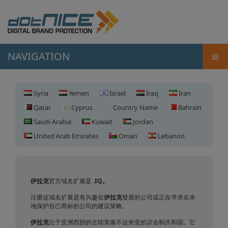
≡
NAVIGATION
Syria
Yemen
Israel
Iraq
Iran
Qatar
Cyprus
Country Name
Bahrain
Saudi Arabia
Kuwait
Jordan
United Arab Emirates
Oman
Lebanon
伊拉克域名注册
伊拉克
官方域名扩展是
.IQ。
注册这域名扩展是有兴趣在
伊拉克
發展的公司或正在寻求在本
地保护自己商标的公司的建议策略。
伊拉克
位于亚洲西部的古陆美索不达米亚的议会制共和国。它