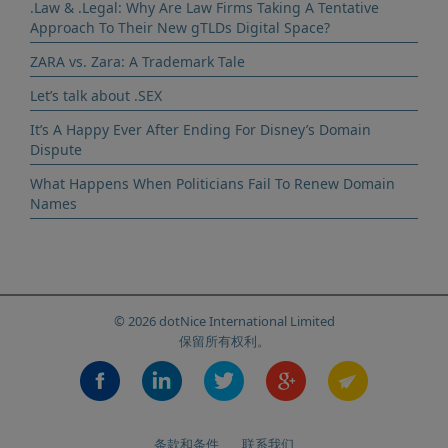
.Law & .Legal: Why Are Law Firms Taking A Tentative
Approach To Their New gTLDs Digital Space?
ZARA vs. Zara: A Trademark Tale
Let’s talk about .SEX
It’s A Happy Ever After Ending For Disney’s Domain
Dispute
What Happens When Politicians Fail To Renew Domain
Names
© 2026 dotNice International Limited
保留所有权利。
条款和条件
联系我们