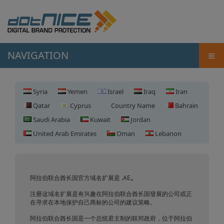
≡
NAVIGATION
Syria
Yemen
Israel
Iraq
Iran
Qatar
Cyprus
Country Name
Bahrain
Saudi Arabia
Kuwait
Jordan
United Arab Emirates
Oman
Lebanon
阿拉伯联合酋长国域名注册
阿拉伯联合酋长国官方域名扩展是 .AE
。
注册这域名扩展是有兴趣在阿拉伯联合酋长国發展的公司或正
在寻求在本地保护自己商标的公司的建议策略。
阿拉伯联合酋长国是一个总统君主制的联邦政府，位于阿拉伯