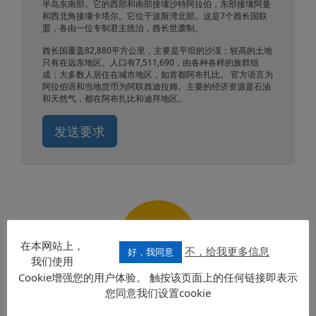
半岛东南部。它的西部和南部接壤沙特阿拉伯，东部接壤阿曼
和西北角接壤卡塔尔。它位于波斯湾北部。这是7个酋长国联
盟，各由一位专制君主统治，酋长世袭制。
酋长国覆盖82,880平方公里，主要是平坦的沙漠；较高的土地
只有在远东地区。人口有7,511,690，由各种各样的族群组
成；大多数人居住在城市地区，如首都阿布扎比。 官方语言为
阿拉伯语和当地货币为阿联酋迪拉姆。主要的经济资源是石油
和天然气，都在阿布扎比和迪拜地区。
发送要求
联系
在本网站上，
不，给我更多信息
好，我同意
我们使用
Cookie增强您的用户体验。 触按该页面上的任何链接即表示
您同意我们设置cookie
新闻