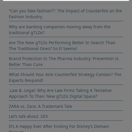
“Can you fake fashion?”: The Impact of Counterfeit on the
Fashion Industry
Why are banking companies moving away from the
traditional gTLDs?
Are The New gTLDs Performing Better In Search Than
The Traditional Ones? So It Seems!
Brand Protection In The Pharma Industry: Prevention Is
Better Than Cure
What Should Your Anti Counterfeit Strategy Contain? The
Experts Respond!
.Law & .Legal: Why Are Law Firms Taking A Tentative
Approach To Their New gTLDs Digital Space?
ZARA vs. Zara: A Trademark Tale
Let’s talk about .SEX
It’s A Happy Ever After Ending For Disney’s Domain