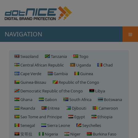
≡
NAVIGATION
Swaziland
Tanzania
Togo
Central African Republic
Uganda
Chad
Cape Verde
Gambia
Guinea
Guinea-Bissau
Republic of the Congo
Democratic Republic of the Congo
Libya
Ghana
Gabon
South Africa
Botswana
Rwanda
Eritrea
Djibouti
Cameroon
Sao Tome and Principe
Egypt
Ethiopia
Senegal
Sierra Leone
Seychelles
安哥拉
Nigeria
Niger
Burkina Faso