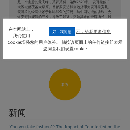
是一个山脉的最高峰，莫罗莫科，达到2620米。 安哥拉的广
大区域都覆盖大草原。首都罗安达和当地货币为安哥拉宽扎。
安哥拉的经济依赖于咖啡和鱼的贸易。与中国达成的协议，允
许安哥拉能源的开发，导致了最近，突如其来的经济增长，以
及在贫困率显著减少（从2001年的63％，到2009年的
38％）。官方语言为葡萄牙语。
在本网站上，
不，给我更多信息
好，我同意
我们使用
发送要求
Cookie增强您的用户体验。 触按该页面上的任何链接即表示
您同意我们设置cookie
联系
新闻
“Can you fake fashion?”: The Impact of Counterfeit on the