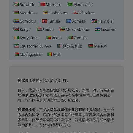
Burundi
Morocco
Mauritania
Mauritius
Zimbabwe
Gibraltar
Comoros
Tunisia
Somalia
Namibia
Kenya
Sudan
Mozambique
Lesotho
Ivory Coast
Benin
Zambia
Equatorial Guinea
阿尔及利亚
Malawi
Madagascar
Mali
埃塞俄比亚域名注册
埃塞俄比亚官方域名扩展是
.ET。
目前，这是不可能直接注册此扩展域名。然而，对于有兴趣在
埃塞俄比亚發展的公司或正在寻求在本地保护自己商标的公
司，就可以注册其他官方二级扩展域名。
埃塞俄比亚
，正式名稱為
埃塞俄比亚联邦民主共和国
，是一个
东非内陆国家。它的北部接壤厄立特里亚，東部接壤吉布提和
索马里，南部接壤索马里和肯尼亚，西北部接壤苏丹和南部接
壤南苏丹，。它分为9个行政区域。