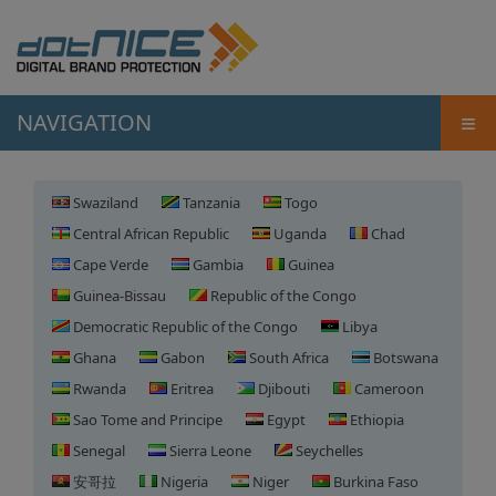
≡
NAVIGATION
Swaziland
Tanzania
Togo
Central African Republic
Uganda
Chad
Cape Verde
Gambia
Guinea
Guinea-Bissau
Republic of the Congo
Democratic Republic of the Congo
Libya
Ghana
Gabon
South Africa
Botswana
Rwanda
Eritrea
Djibouti
Cameroon
Sao Tome and Principe
Egypt
Ethiopia
Senegal
Sierra Leone
Seychelles
安哥拉
Nigeria
Niger
Burkina Faso