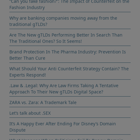
“Can you fake fashion?”: The Impact of Counterfeit on the
Fashion Industry
Why are banking companies moving away from the
traditional gTLDs?
Are The New gTLDs Performing Better In Search Than
The Traditional Ones? So It Seems!
Brand Protection In The Pharma Industry: Prevention Is
Better Than Cure
What Should Your Anti Counterfeit Strategy Contain? The
Experts Respond!
.Law & .Legal: Why Are Law Firms Taking A Tentative
Approach To Their New gTLDs Digital Space?
ZARA vs. Zara: A Trademark Tale
Let’s talk about .SEX
It’s A Happy Ever After Ending For Disney’s Domain
Dispute