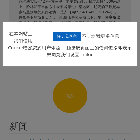
它占地1,127,127平方公里，主要是山地，超过海拔4.000米以
上。阶梯和干旱的东非大裂谷穿过中部地区。辽阔的平原是与
索马里接壤的东部边境。总人口为85,949,541（2012年）。
首都是亚的斯亚贝巴，当地货币是埃塞俄比亚比尔。
埃塞俄比
亚
当地的经济缺乏开发，虽然它出口高数量未经处理的动物皮
革和咖啡，以及那里的地下带黄金和石油储备。官方语言为阿
在本网站上，
姆哈拉语和提格雷语。
不，给我更多信息
好，我同意
我们使用
发送要求
Cookie增强您的用户体验。 触按该页面上的任何链接即表示
您同意我们设置cookie
联系
新闻