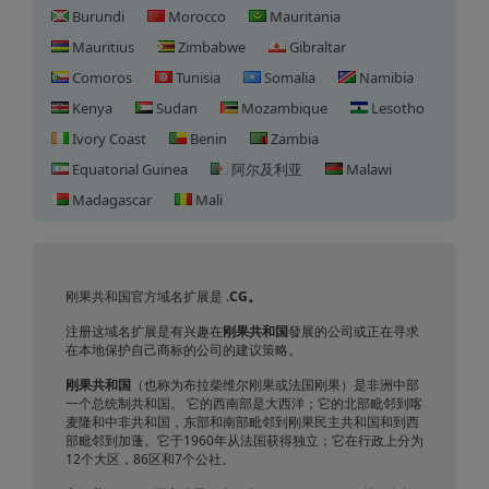
Burundi
Morocco
Mauritania
Mauritius
Zimbabwe
Gibraltar
Comoros
Tunisia
Somalia
Namibia
Kenya
Sudan
Mozambique
Lesotho
Ivory Coast
Benin
Zambia
Equatorial Guinea
阿尔及利亚
Malawi
Madagascar
Mali
刚果共和国域名注册
刚果共和国官方域名扩展是
.CG
。
注册这域名扩展是有兴趣在
刚果共和国
發展的公司或正在寻求
在本地保护自己商标的公司的建议策略。
刚果共和国
（也称为布拉柴维尔刚果或法国刚果）是非洲中部
一个总统制共和国。 它的西南部是大西洋；它的北部毗邻到喀
麦隆和中非共和国，东部和南部毗邻到刚果民主共和国和到西
部毗邻到加蓬。它于1960年从法国获得独立；它在行政上分为
12个大区，86区和7个公社。