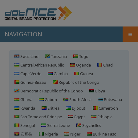
≡
NAVIGATION
Swaziland
Tanzania
Togo
Central African Republic
Uganda
Chad
Cape Verde
Gambia
Guinea
Guinea-Bissau
Republic of the Congo
Democratic Republic of the Congo
Libya
Ghana
Gabon
South Africa
Botswana
Rwanda
Eritrea
Djibouti
Cameroon
Sao Tome and Principe
Egypt
Ethiopia
Senegal
Sierra Leone
Seychelles
安哥拉
Nigeria
Niger
Burkina Faso