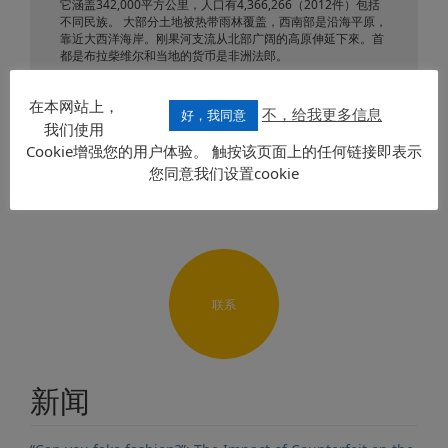
它涵盖342,000平方公里，人口有4,366,266（2012件）包括
不同民族。 大部分土地被热带雨林覆盖，西南部是沿海平原，
靠近大西洋海岸。刚果河支流从北部广阔的高原伸延下來。首
都是布拉柴维尔和当地的货币是非洲法郎。
国家经济主要是基于石油出口，从森林采取珍贵木材，黄金和
钻石。官方语言为法语。
在本网站上，
不，给我更多信息
好，我同意
我们使用
发送要求
Cookie增强您的用户体验。 触按该页面上的任何链接即表示
您同意我们设置cookie
联系
新闻