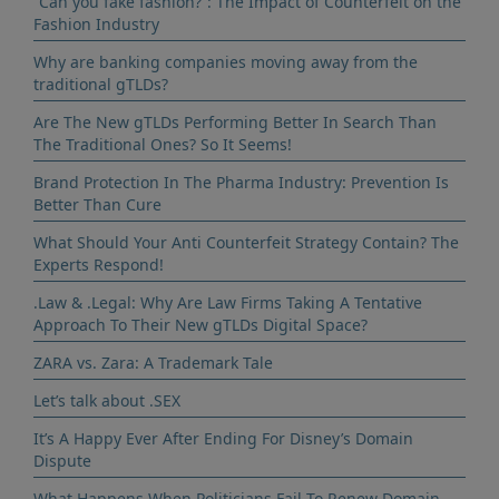
“Can you fake fashion?”: The Impact of Counterfeit on the
Fashion Industry
Why are banking companies moving away from the
traditional gTLDs?
Are The New gTLDs Performing Better In Search Than
The Traditional Ones? So It Seems!
Brand Protection In The Pharma Industry: Prevention Is
Better Than Cure
What Should Your Anti Counterfeit Strategy Contain? The
Experts Respond!
.Law & .Legal: Why Are Law Firms Taking A Tentative
Approach To Their New gTLDs Digital Space?
ZARA vs. Zara: A Trademark Tale
Let’s talk about .SEX
It’s A Happy Ever After Ending For Disney’s Domain
Dispute
What Happens When Politicians Fail To Renew Domain