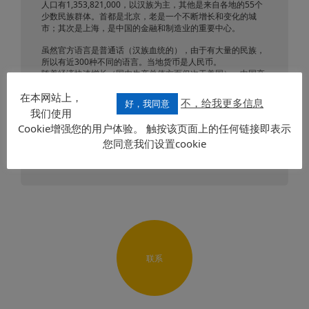
人口有1,353,821,000，以汉族为主，其他是来自各地的55个
少数民族群体。首都是北京，老是一个不断增长和变化的城
市；其次是上海，是中国的金融和制造业的重要中心。
虽然官方语言是普通话（汉族血统的），由于有大量的民族，
所以有近300种不同的语言。当地货币是人民币。
随着经济快速增长（国内生产总值方面仅次于美国），中国高
度发展制造业（尤其是钢铁），煤炭，偏重产品出口；这也意
在本网站上，
味着面临能源成本的上升。畜牧业（尤其是猪）和种植水稻和
不，给我更多信息
好，我同意
小麦（还有茶叶，烟草，棉花和亚麻子）在中国仍然是非常普
我们使用
遍的活动。
Cookie增强您的用户体验。 触按该页面上的任何链接即表示
您同意我们设置cookie
发送要求
联系