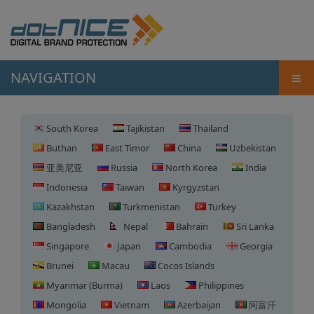
≡
NAVIGATION
South Korea
Tajikistan
Thailand
Buthan
East Timor
China
Uzbekistan
亚美尼亚
Russia
North Korea
India
Indonesia
Taiwan
Kyrgyzstan
Kazakhstan
Turkmenistan
Turkey
Bangladesh
Nepal
Bahrain
Sri Lanka
Singapore
Japan
Cambodia
Georgia
Brunei
Macau
Cocos Islands
Myanmar (Burma)
Laos
Philippines
Mongolia
Vietnam
Azerbaijan
阿富汗