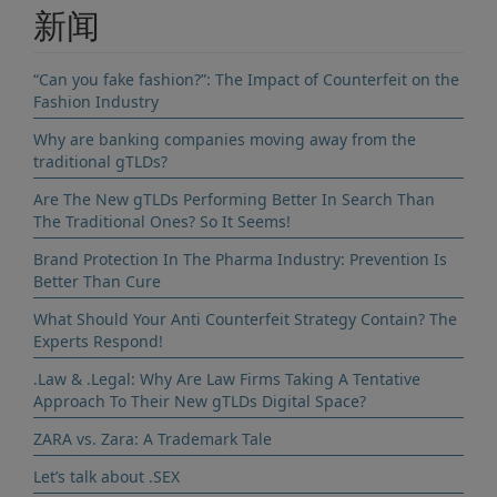
新闻
“Can you fake fashion?”: The Impact of Counterfeit on the
Fashion Industry
Why are banking companies moving away from the
traditional gTLDs?
Are The New gTLDs Performing Better In Search Than
The Traditional Ones? So It Seems!
Brand Protection In The Pharma Industry: Prevention Is
Better Than Cure
What Should Your Anti Counterfeit Strategy Contain? The
Experts Respond!
.Law & .Legal: Why Are Law Firms Taking A Tentative
Approach To Their New gTLDs Digital Space?
ZARA vs. Zara: A Trademark Tale
Let’s talk about .SEX