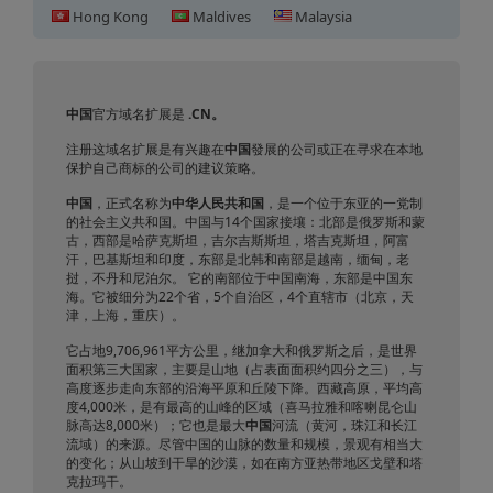
Hong Kong
Maldives
Malaysia
中国域名注册
中国
官方域名扩展是
.CN。
注册这域名扩展是有兴趣在
中国
發展的公司或正在寻求在本地
保护自己商标的公司的建议策略。
中国
，正式名称为
中华人民共和国
，是一个位于东亚的一党制
的社会主义共和国。中国与14个国家接壤：北部是俄罗斯和蒙
古，西部是哈萨克斯坦，吉尔吉斯斯坦，塔吉克斯坦，阿富
汗，巴基斯坦和印度，东部是北韩和南部是越南，缅甸，老
挝，不丹和尼泊尔。 它的南部位于中国南海，东部是中国东
海。它被细分为22个省，5个自治区，4个直辖市（北京，天
津，上海，重庆）。
它占地9,706,961平方公里，继加拿大和俄罗斯之后，是世界
面积第三大国家，主要是山地（占表面面积约四分之三），与
高度逐步走向东部的沿海平原和丘陵下降。西藏高原，平均高
度4,000米，是有最高的山峰的区域（喜马拉雅和喀喇昆仑山
脉高达8,000米）；它也是最大
中国
河流（黄河，珠江和长江
流域）的来源。尽管中国的山脉的数量和规模，景观有相当大
的变化；从山坡到干旱的沙漠，如在南方亚热带地区戈壁和塔
克拉玛干。