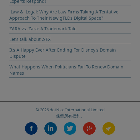
Experts Respond!
.Law & .Legal: Why Are Law Firms Taking A Tentative
Approach To Their New gTLDs Digital Space?
ZARA vs. Zara: A Trademark Tale
Let’s talk about .SEX
It’s A Happy Ever After Ending For Disney’s Domain
Dispute
What Happens When Politicians Fail To Renew Domain
Names
© 2026 dotNice International Limited
保留所有权利。