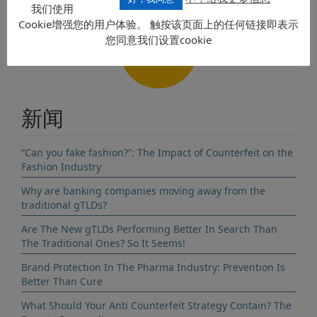
我们使用
Cookie增强您的用户体验。 触按该页面上的任何链接即表示
您同意我们设置cookie
联系
新闻
“Can you fake fashion?”: The Impact of Counterfeit on the
Fashion Industry
Why are banking companies moving away from the
traditional gTLDs?
Are The New gTLDs Performing Better In Search Than
The Traditional Ones? So It Seems!
Brand Protection In The Pharma Industry: Prevention Is
Better Than Cure
What Should Your Anti Counterfeit Strategy Contain? The