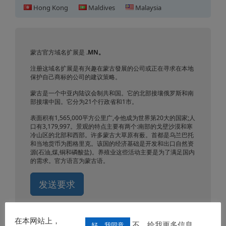
Hong Kong
Maldives
Malaysia
蒙古域名注册
蒙古官方域名扩展是
.MN
。
注册这域名扩展是有兴趣在蒙古發展的公司或正在寻求在本地
保护自己商标的公司的建议策略。
蒙古是一个中亚内陆议会制共和国。它的北部接壤俄罗斯和南
部接壤中国。它分为21个行政省和1市。
表面积有1,565,000平方公里广,令他成为世界第20大的国家;人
口有3,179,997。景观的特点主要有两个:南部的戈壁沙漠和寒
冷山区的北部和西部。许多蒙古大草原有薮。首都是乌兰巴托
和当地货币为图格里克。该国的经济基础是开发和出口自然资
源(石油,煤,铜和磷酸盐)。养殖业这些活动主要是为了满足国内
的需求。官方语言为蒙古语。
发送要求
在本网站上，
不，给我更多信息
好，我同意