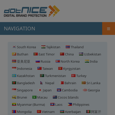
≡
NAVIGATION
South Korea
Tajikistan
Thailand
Buthan
East Timor
China
Uzbekistan
亚美尼亚
Russia
North Korea
India
Indonesia
Taiwan
Kyrgyzstan
Kazakhstan
Turkmenistan
Turkey
Bangladesh
Nepal
Bahrain
Sri Lanka
Singapore
Japan
Cambodia
Georgia
Brunei
Macau
Cocos Islands
Myanmar (Burma)
Laos
Philippines
Mongolia
Vietnam
Azerbaijan
阿富汗