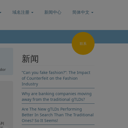
域名注册
新闻中心
简体中文
联系
新闻
ador
注册
“Can you fake fashion?”: The Impact
of Counterfeit on the Fashion
Industry
Why are banking companies moving
away from the traditional gTLDs?
Are The New gTLDs Performing
。
Better In Search Than The Traditional
Ones? So It Seems!
系列