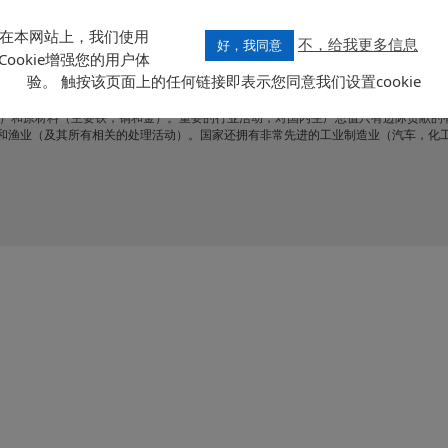
岸的内陆申延；从落基山脉沿途广阔的大平原(主要是牧场和草原,各种水利,如密西西比
,亚利桑那州,科罗拉多州,德州);进一步东部,阿巴拉契亚山脉上升高达2000米,被大湖
南部是沙滩。
在本网站上，我们使用
不，给我更多信息
好，我同意
Cookie增强您的用户体
，是世界上第三人口最多的国家。这是因为几百年来来自世界各地的移民：欧洲（英国，德国，
验。 触按该页面上的任何链接即表示您同意我们设置cookie
裔。除此之外，它们还有400万印第安人。官方语言为英语和当地货币是美元。
机构侧重于资本主义制度具有，其特点是高生产率，这是一个丰富的天然资源（石油
）和原材料（主要铁，铜和金）。重要的行业活动，对国内生产总值只有边际贡献的
）和渔业（及其所有相关的处理活动）。国家还拥有非常先进的工业制造业（汽车，化