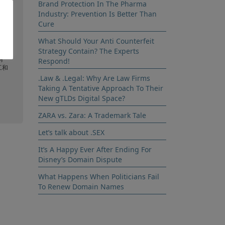
密苏
Brand Protection In The Pharma
北部
Industry: Prevention Is Better Than
Cure
爱
What Should Your Anti Counterfeit
，
Strategy Contain? The Experts
有
Respond!
工和
.Law & .Legal: Why Are Law Firms
Taking A Tentative Approach To Their
New gTLDs Digital Space?
ZARA vs. Zara: A Trademark Tale
Let’s talk about .SEX
It’s A Happy Ever After Ending For
Disney’s Domain Dispute
What Happens When Politicians Fail
To Renew Domain Names