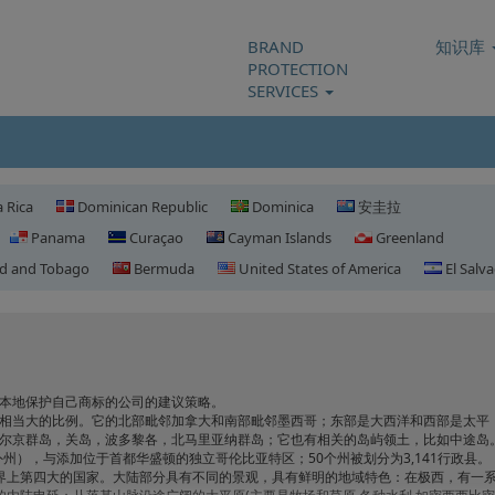
BRAND
知识库
PROTECTION
SERVICES
 Rica
Dominican Republic
Dominica
安圭拉
Panama
Curaçao
Cayman Islands
Greenland
ad and Tobago
Bermuda
United States of America
El Salv
美国域名
本地保护自己商标的公司的建议策略。
的相当大的比例。它的北部毗邻加拿大和南部毗邻墨西哥；东部是大西洋和西部是太平
尔京群岛，关岛，波多黎各，北马里亚纳群岛；它也有相关的岛屿领土，比如中途岛
州），与添加位于首都华盛顿的独立哥伦比亚特区；50个州被划分为3,141行政县。
成为世界上第四大的国家。大陆部分具有不同的景观，具有鲜明的地域特色：在极西，有一