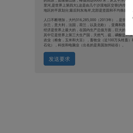
的高原，如落基山脉，峰值高达6000 米，从太平洋沿
里河,是世界上第四大),这是由几个沙漠地区交替(内华达州
地区的平原划分;最后到东海岸,北部是坚固和不均衡的和
人口不断增加，大约316,285,000（2013年）
尔兰，意大利，法国，荷兰，以及北欧），亚裔和西班牙
经济是世界上最大的，在国内生产总值方面，巨大的私营
其中它是世界上第三大生产国，天然气，硫，磷酸盐和煤
农业（粮食，玉米和大豆），畜牧业（近100万头牲畜
石化），科技和电脑业（出名的是美国加州硅谷）。
发送要求