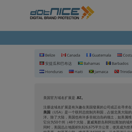
Belize
Canada
Guatemala
Costa
安提瓜和巴布达
Bahamas
Barbados
Honduras
Haiti
Jamaica
Trinid
美国官方域名扩展是
.BZ。
注册这域名扩展是有兴趣在美国發展的公司或正在寻求在
美国
（USA）是一个联邦总统制共和国，占据北美大陆
洋。除了大陆，美国也有许多非統治岛屿领土，如美属维
它分为50个州（48个大陆，夏威夷群岛和阿拉斯加的域外
同时，美国总占地面积9,826,675平方公里，使其