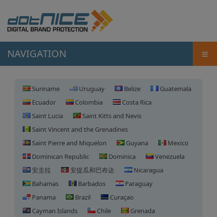
≡
NAVIGATION
Suriname
Uruguay
Belize
Guatemala
Ecuador
Colombia
Costa Rica
Saint Lucia
Saint Kitts and Nevis
Saint Vincent and the Grenadines
Saint Pierre and Miquelon
Guyana
Mexico
Dominican Republic
Dominica
Venezuela
安圭拉
安提瓜和巴布达
Nicaragua
Bahamas
Barbados
Paraguay
Panama
Brazil
Curaçao
Cayman Islands
Chile
Grenada