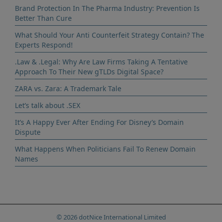
Brand Protection In The Pharma Industry: Prevention Is
Better Than Cure
What Should Your Anti Counterfeit Strategy Contain? The
Experts Respond!
.Law & .Legal: Why Are Law Firms Taking A Tentative
Approach To Their New gTLDs Digital Space?
ZARA vs. Zara: A Trademark Tale
Let’s talk about .SEX
It’s A Happy Ever After Ending For Disney’s Domain
Dispute
What Happens When Politicians Fail To Renew Domain
Names
© 2026 dotNice International Limited