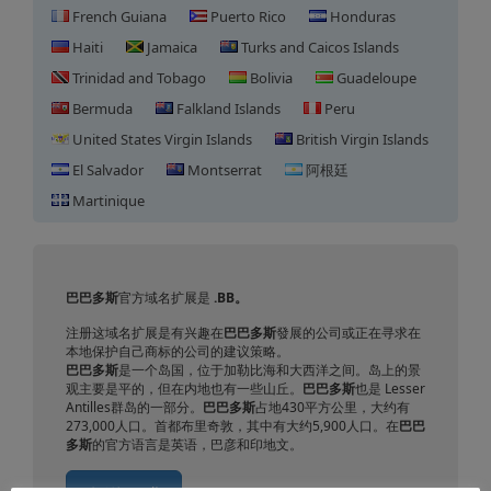
French Guiana
Puerto Rico
Honduras
Haiti
Jamaica
Turks and Caicos Islands
Trinidad and Tobago
Bolivia
Guadeloupe
Bermuda
Falkland Islands
Peru
United States Virgin Islands
British Virgin Islands
El Salvador
Montserrat
阿根廷
Martinique
巴巴多斯域名注册
巴巴多斯
官方域名扩展是
.BB。
注册这域名扩展是有兴趣在
巴巴多斯
發展的公司或正在寻求在
本地保护自己商标的公司的建议策略。
巴巴多斯
是一个岛国，位于加勒比海和大西洋之间。岛上的景
观主要是平的，但在内地也有一些山丘。
巴巴多斯
也是 Lesser
Antilles群岛的一部分。
巴巴多斯
占地430平方公里，大约有
273,000人口。首都布里奇敦，其中有大约5,900人口。在
巴巴
多斯
的官方语言是英语，巴彦和印地文。