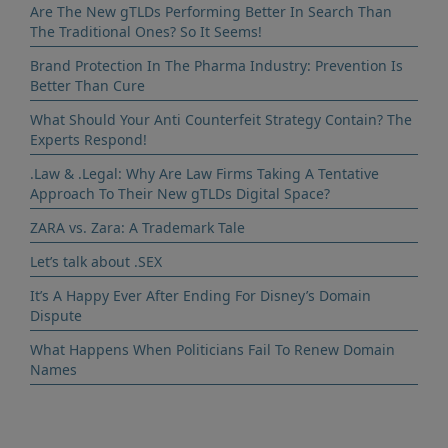
Are The New gTLDs Performing Better In Search Than
The Traditional Ones? So It Seems!
Brand Protection In The Pharma Industry: Prevention Is
Better Than Cure
What Should Your Anti Counterfeit Strategy Contain? The
Experts Respond!
.Law & .Legal: Why Are Law Firms Taking A Tentative
Approach To Their New gTLDs Digital Space?
ZARA vs. Zara: A Trademark Tale
Let’s talk about .SEX
It’s A Happy Ever After Ending For Disney’s Domain
Dispute
What Happens When Politicians Fail To Renew Domain
Names