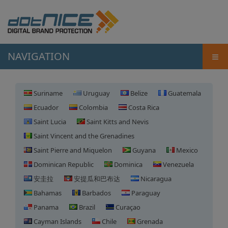
≡
NAVIGATION
Suriname
Uruguay
Belize
Guatemala
Ecuador
Colombia
Costa Rica
Saint Lucia
Saint Kitts and Nevis
Saint Vincent and the Grenadines
Saint Pierre and Miquelon
Guyana
Mexico
Dominican Republic
Dominica
Venezuela
安圭拉
安提瓜和巴布达
Nicaragua
Bahamas
Barbados
Paraguay
Panama
Brazil
Curaçao
Cayman Islands
Chile
Grenada