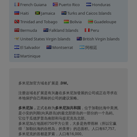
French Guiana
Puerto Rico
Honduras
Haiti
Jamaica
Turks and Caicos Islands
Trinidad and Tobago
Bolivia
Guadeloupe
Bermuda
Falkland Islands
Peru
United States Virgin Islands
British Virgin Islands
El Salvador
Montserrat
阿根廷
Martinique
多米尼加域名注册
多米尼加官方域名扩展是
.DM。
注册这域名扩展是有兴趣在多米尼加發展的公司或正在寻求在
本地保护自己商标的公司的建议策略。
多米尼加，
正式名称为
多米尼加共和国
，位于加勒比海中美洲,
是小安的列斯(向风群岛)的最北部群岛的一部分的一个岛屿。
它位于瓜德罗普岛南部和马提尼克岛北部。
多米尼加占地面积750平方公里，大多是热带雨林（所以它赢
得「加勒比海的自然岛」的美誉）的总面积。人口有67,757。
多米尼克的首都是罗索，人口有16,000。