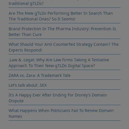
traditional gTLDs?
Are The New gTLDs Performing Better In Search Than
The Traditional Ones? So It Seems!
Brand Protection In The Pharma Industry: Prevention Is
Better Than Cure
What Should Your Anti Counterfeit Strategy Contain? The
Experts Respond!
.Law & .Legal: Why Are Law Firms Taking A Tentative
Approach To Their New gTLDs Digital Space?
ZARA vs. Zara: A Trademark Tale
Let’s talk about .SEX
It’s A Happy Ever After Ending For Disney’s Domain
Dispute
What Happens When Politicians Fail To Renew Domain
Names