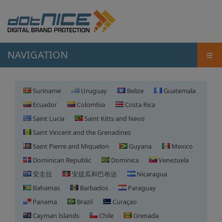
≡
NAVIGATION
Suriname
Uruguay
Belize
Guatemala
Ecuador
Colombia
Costa Rica
Saint Lucia
Saint Kitts and Nevis
Saint Vincent and the Grenadines
Saint Pierre and Miquelon
Guyana
Mexico
Dominican Republic
Dominica
Venezuela
安圭拉
安提瓜和巴布达
Nicaragua
Bahamas
Barbados
Paraguay
Panama
Brazil
Curaçao
Cayman Islands
Chile
Grenada