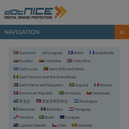
≡
NAVIGATION
Suriname
Uruguay
Belize
Guatemala
Ecuador
Colombia
Costa Rica
Saint Lucia
Saint Kitts and Nevis
Saint Vincent and the Grenadines
Saint Pierre and Miquelon
Guyana
Mexico
Dominican Republic
Dominica
Venezuela
安圭拉
安提瓜和巴布达
Nicaragua
Bahamas
Barbados
Paraguay
Panama
Brazil
Curaçao
Cayman Islands
Chile
Grenada