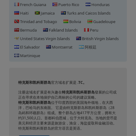
French Guiana
Puerto Rico
Honduras
Haiti
Jamaica
Turks and Caicos Islands
Trinidad and Tobago
Bolivia
Guadeloupe
Bermuda
Falkland Islands
Peru
United States Virgin Islands
British Virgin Islands
El Salvador
Montserrat
阿根廷
Martinique
特克斯和凯科斯群岛域名注册
特克斯和凯科斯群岛
官方域名扩展是
.TC。
注册这域名扩展是有兴趣在
特克斯和凯科斯群岛
發展的公司或
正在寻求在本地保护自己商标的公司的建议策略。
特克斯和凯科斯群岛
位于印度西部的英国海外领地，在大西
洋，巴哈马的东南面。 它是由特克斯群岛和凯科斯群岛（28
岛屿和环礁群岛）组成。整个群岛占地417平方公里，拥有大
约31,500人口。首都科伯恩城，位于大特克岛。当地的货币是
美元和经济主要来源是旅游业，渔​​业，海盐提取和金融活动。
特克斯和凯科斯群岛的官方语言是英语。