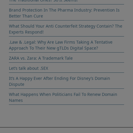
Brand Protection In The Pharma Industry: Prevention Is
Better Than Cure
What Should Your Anti Counterfeit Strategy Contain? The
Experts Respond!
.Law & .Legal: Why Are Law Firms Taking A Tentative
Approach To Their New gTLDs Digital Space?
ZARA vs. Zara: A Trademark Tale
Let’s talk about .SEX
It’s A Happy Ever After Ending For Disney’s Domain
Dispute
What Happens When Politicians Fail To Renew Domain
Names